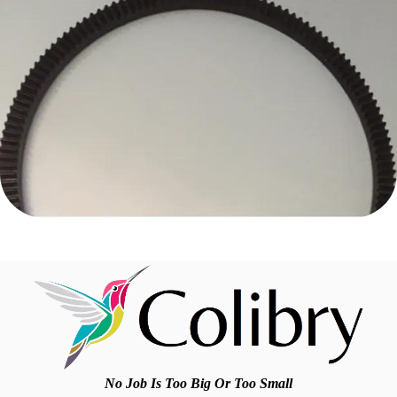
No Job Is Too Big Or Too Small