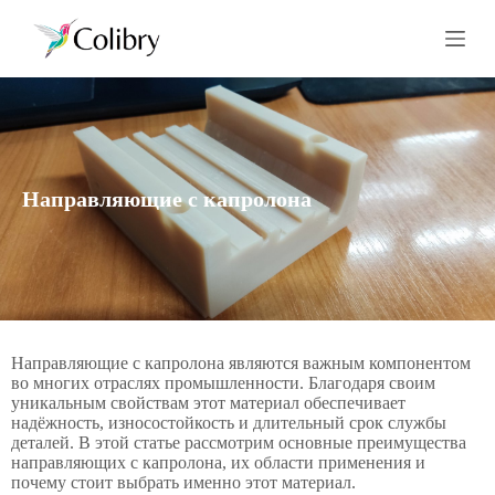
П
е
р
е
й
т
и
к
с
Направляющие с капролона
у
т
и
Направляющие с капролона являются важным компонентом
во многих отраслях промышленности. Благодаря своим
уникальным свойствам этот материал обеспечивает
надёжность, износостойкость и длительный срок службы
деталей. В этой статье рассмотрим основные преимущества
направляющих с капролона, их области применения и
почему стоит выбрать именно этот материал.