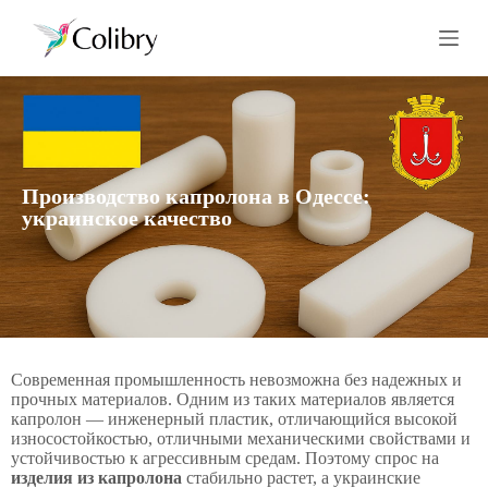
П
е
р
е
й
т
и
к
с
Производство капролона в Одессе:
у
украинское качество
т
и
Современная промышленность невозможна без надежных и
прочных материалов. Одним из таких материалов является
капролон — инженерный пластик, отличающийся высокой
износостойкостью, отличными механическими свойствами и
устойчивостью к агрессивным средам. Поэтому спрос на
изделия из капролона
стабильно растет, а украинские