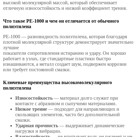
высокой молекулярной массой, который обеспечивает
отличную износостойкость и низкий коэффициент трения.
Что такое PE-1000 и чем он отличается от обычного
полиэтилена
PE-1000 — разновидность полиэтилена, которая благодаря
плотной молекулярной структуре демонстрирует значительно
лучшие
показатели сопротивления истиранию и удару. Он хорошо
работает в узлах, где стандартные пластики быстро
изнашиваются, а металл создает шум, подвержен коррозии
или требует постоянной смазки.
Ключевые преимущества высокомолекулярного
полиэтилена
Износостойкость
— материал долго служит при
контакте с абразивом и сыпучими материалами.
Низкое трение
— подходит для направляющих и
скользящих элементов, часто без дополнительной
смазки.
Ударная прочность
— выдерживает динамические
нагрузки и вибрации.
Влагостойкость
— не впитывает воду, не ржавеет и не