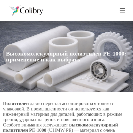
П
е
р
е
й
т
и
к
с
Высокомолекулярный полиэтилен PE-1000:
у
применение и как выбрать
т
и
Полиэтилен
давно перестал ассоциироваться только с
упаковкой. В промышленности он используется как
инженерный материал для деталей, работающих в режиме
трения, ударных нагрузок и повышенного износа.
Особого внимания заслуживает
высокомолекулярный
полиэтилен PE-1000
(UHMW-PE) — материал с очень