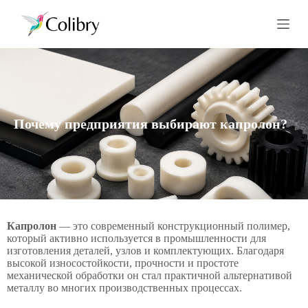
П
е
р
е
й
т
и
к
с
Почему предприятия выбирают капролон?
у
т
и
Капролон
— это современный конструкционный полимер,
который активно используется в промышленности для
изготовления деталей, узлов и комплектующих. Благодаря
высокой износостойкости, прочности и простоте
механической обработки он стал практичной альтернативой
металлу во многих производственных процессах.