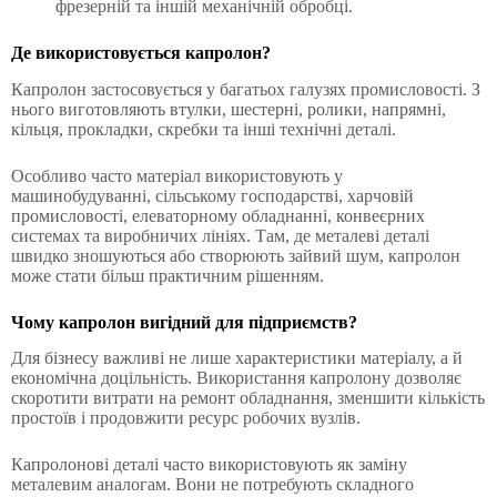
фрезерній та іншій механічній обробці.
Де використовується капролон?
Капролон застосовується у багатьох галузях промисловості. З
нього виготовляють втулки, шестерні, ролики, напрямні,
кільця, прокладки, скребки та інші технічні деталі.
Особливо часто матеріал використовують у
машинобудуванні, сільському господарстві, харчовій
промисловості, елеваторному обладнанні, конвеєрних
системах та виробничих лініях. Там, де металеві деталі
швидко зношуються або створюють зайвий шум, капролон
може стати більш практичним рішенням.
Чому капролон вигідний для підприємств?
Для бізнесу важливі не лише характеристики матеріалу, а й
економічна доцільність. Використання капролону дозволяє
скоротити витрати на ремонт обладнання, зменшити кількість
простоїв і продовжити ресурс робочих вузлів.
Капролонові деталі часто використовують як заміну
металевим аналогам. Вони не потребують складного