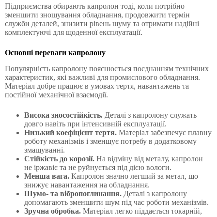
Підприємства обирають капролон тоді, коли потрібно
зменшити зношування обладнання, продовжити термін
служби деталей, знизити рівень шуму та отримати надійні
комплектуючі для щоденної експлуатації.
Основні переваги капролону
Популярність капролону пояснюється поєднанням технічних
характеристик, які важливі для промислового обладнання.
Матеріал добре працює в умовах тертя, навантажень та
постійної механічної взаємодії.
Висока зносостійкість.
Деталі з капролону служать
довго навіть при інтенсивній експлуатації.
Низький коефіцієнт тертя.
Матеріал забезпечує плавну
роботу механізмів і зменшує потребу в додатковому
змащуванні.
Стійкість до корозії.
На відміну від металу, капролон
не іржавіє та не руйнується під дією вологи.
Менша вага.
Капролон значно легший за метал, що
знижує навантаження на обладнання.
Шумо- та вібропоглинання.
Деталі з капролону
допомагають зменшити шум під час роботи механізмів.
Зручна обробка.
Матеріал легко піддається токарній,