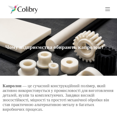
П
е
р
е
й
т
и
д
о
Чому підприємства обирають капролон?
в
м
і
с
т
у
Капролон
— це сучасний конструкційний полімер, який
активно використовується у промисловості для виготовлення
деталей, вузлів та комплектуючих. Завдяки високій
зносостійкості, міцності та простоті механічної обробки він
став практичною альтернативою металу в багатьох
виробничих процесах.