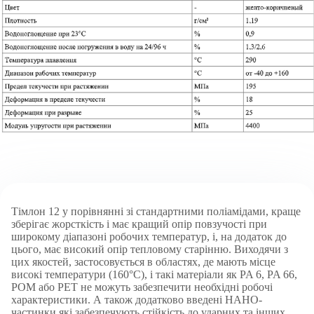
Тімлон 12 у порівнянні зі стандартними поліамідами, краще
зберігає жорсткість і має кращий опір повзучості при
широкому діапазоні робочих температур, і, на додаток до
цього, має високий опір тепловому старінню. Виходячи з
цих якостей, застосовується в областях, де мають місце
високі температури (160°C), і такі матеріали як PA 6, PA 66,
POM або PET не можуть забезпечити необхідні робочі
характеристики. А також додатково введені НАНО-
частинки які забезпечують стійкість до ударних та інших