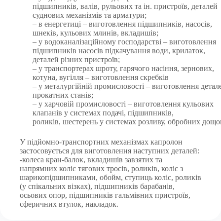
підшипників, валів, рульових та ін. пристроїв, деталей
суднових механізмів та арматури;
– в енергетиці – виготовлення підшипників, насосів,
шнеків, кульових млинів, вкладишів;
– у водоканалізаційному господарстві – виготовлення
підшипників насосів підкачування води, крилаток,
деталей різних пристроїв;
– у транспортерах шроту, гарячого насіння, зернових,
котуна, вугілля – виготовлення скребків
– у металургійній промисловості – виготовлення детал
прокатних станів;
– у харчовій промисловості – виготовлення кульових
клапанів у системах подачі, підшипників,
роликів, шестерень у системах розливу, обробних дощо
У підйомно-транспортних механізмах капролон
застосовується для виготовлення наступних деталей:
-колеса кран-балок, вкладишів завзятих та
напрямних коліс тягових тросів, роликів, коліс з
шарикопідшипниками, обойм, ступиць коліс, роликів
(у спікальних візках), підшипників барабанів,
осьових опор, підшипників гальмівних пристроїв,
сферичних втулок, накладок.