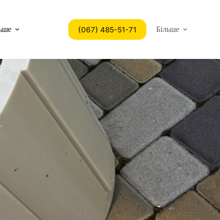
(067) 485-51-71
ьше
Більше