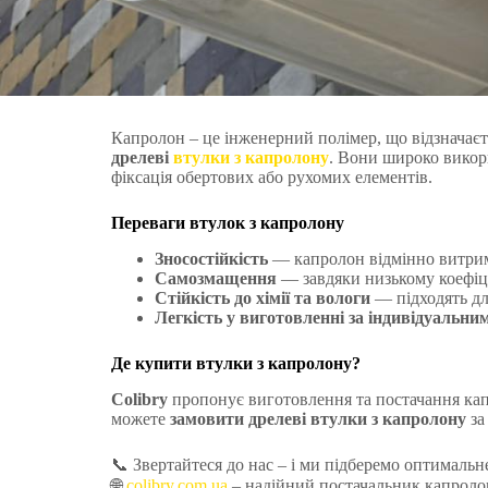
Капролон – це інженерний полімер, що відзначаєт
дрелеві
втулки з капролону
. Вони широко викори
фіксація обертових або рухомих елементів.
Переваги втулок з капролону
Зносостійкість
— капролон відмінно витрим
Самозмащення
— завдяки низькому коефіці
Стійкість до хімії та вологи
— підходять дл
Легкість у виготовленні за індивідуальн
Де купити втулки з капролону?
Colibry
пропонує виготовлення та постачання капр
можете
замовити дрелеві втулки з капролону
за
📞 Звертайтеся до нас – і ми підберемо оптималь
🌐
colibry.com.ua
– надійний постачальник капролон