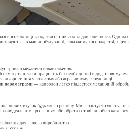
ься високою міцністю, зносостійкістю та довговічністю. Одним і
стовуються в машинобудуванні, сільському господарстві, харчові
ує тривалі механічні навантаження.
єнту тертя втулки працюють без необхідності в додатковому зма
я використання у вологому або агресивному середовищі.
ими параметрами
— капролон легко піддається механічній обробц
олонових втулок будь-якого розміру. Ми гарантуємо якість, точ
 індивідуальним кресленням або обрати готові вироби з каталогу.
не рішення для вашого виробництва.
у в Україні.